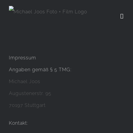
Zum
Inhalt
springen
Impressum
Angaben gemäß § 5 TMG:
Michael Joos
Augustenerstr. 95
70197 Stuttgart
Kontakt: