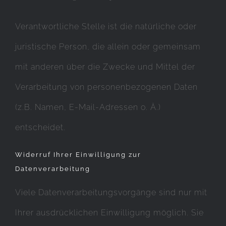
Verantwortliche Stelle ist die natürliche oder
juristische Person, die allein oder gemeinsam
mit anderen über die Zwecke und Mittel der
Verarbeitung von personenbezogenen Daten
(z.B. Namen, E-Mail-Adressen o. Ä.)
entscheidet.
Widerruf Ihrer Einwilligung zur
Datenverarbeitung
Viele Datenverarbeitungsvorgänge sind nur mit
Ihrer ausdrücklichen Einwilligung möglich. Sie